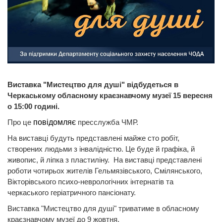
Виставка "Мистецтво для душі" відбудеться в
Черкаському обласному краєзнавчому музеї 15 вересня
о 15:00 годині.
Про це
повідомляє
пресслужба ЧМР.
На виставці будуть представлені майже сто робіт,
створених людьми з інвалідністю. Це буде й графіка, й
живопис, й ліпка з пластиліну. На виставці представлені
роботи чотирьох жителів Гельмязівського, Смілянського,
Вікторівського психо-неврологічних інтернатів та
черкаського геріатричного пансіонату.
Виставка "Мистецтво для душі" триватиме в обласному
краєзнавчому музеї до 9 жовтня.