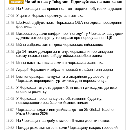
Читайте нас у Telegram. Підписуйтесь на наш канал
На Черкащині загорівся полігон твердих побутових відходів
18:08
У центрі Черкас перекинулася автівка
17:06
Ше.Fest відбудеться: Черкаська ОВА погодила проведення
16:49
фестивалю
Використовували шифри про "погоду": у Черкасах засудили
16:15
адміністратора груп у телеграмі про пересування ТЦК
Війна забрала життя двох черкаських військових
15:33
До 14 тисяч доларів за втечу: черкащанин організував
15:20
схему незаконного виїзду військовозобов'язаних
Вічна пам'ять: пішла з життя черкаська освітянка
14:44
Аграрії Черкащини зібрали перший мільйон тонн зерна
14:26
Без генератора, пандуса та з аварійною душовою: у
13:14
Черкасах перевірили гуртожиток для переселенців
У Черкасах готують дороги біля шкіл і дитсадків: де вже
12:31
оновили розмітку
У Черкасах профінансують обстеження будинку,
12:08
пошкодженого російським безпілотником
Черкаська педагогиня увійшла до топ-25 Global Teacher
11:57
Prize Ukraine 2026
На Черкащині за добу сталося більше десяти пожеж
11:22
Погода різко зміниться: коли Черкащину накриє грозовий
10:52