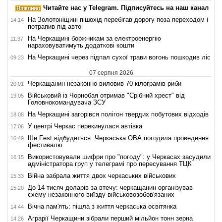
Читайте нас у Telegram. Підписуйтесь на наш канал
На Золотоніщині пішохід перебігав дорогу поза переходом і
14:14
потрапив під авто
На Черкащині боржникам за електроенергію
11:37
нараховуватимуть додаткові кошти
На Черкащині через підпал сухої трави вогонь пошкодив ліс
09:23
07 серпня 2026
Черкащанин незаконно виловив 70 кілограмів риби
20:01
Військовий із Чорнобая отримав "Срібний хрест" від
19:05
Головнокомандувача ЗСУ
На Черкащині загорівся полігон твердих побутових відходів
18:08
У центрі Черкас перекинулася автівка
17:06
Ше.Fest відбудеться: Черкаська ОВА погодила проведення
16:49
фестивалю
Використовували шифри про "погоду": у Черкасах засудили
16:15
адміністратора груп у телеграмі про пересування ТЦК
Війна забрала життя двох черкаських військових
15:33
До 14 тисяч доларів за втечу: черкащанин організував
15:20
схему незаконного виїзду військовозобов'язаних
Вічна пам'ять: пішла з життя черкаська освітянка
14:44
Аграрії Черкащини зібрали перший мільйон тонн зерна
14:26