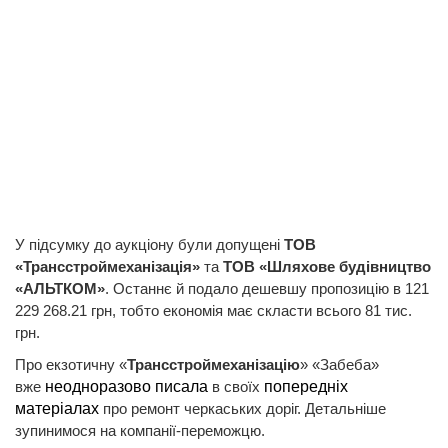
У підсумку до аукціону були допущені
ТОВ
«Трансстроймеханізація»
та
ТОВ «Шляхове будівництво
«АЛЬТКОМ»
. Останнє й подало дешевшу пропозицію в 121
229 268.21 грн, тобто економія має скласти всього 81 тис.
грн.
Про екзотичну «
Трансстроймеханізацію
» «Забеба»
вже
неодноразово
писала
в своїх
попередніх
матеріалах
про ремонт черкаських доріг. Детальніше
зупинимося на компанії-переможцю.