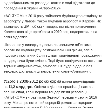
відповідальним за розподіл коштів в ході підготовки до
проведення в Україні «Євро-2012».
«АЛЬТКОМ» з 2010 року займався будівництво стадіону та
аеропорту у Львові, також будував аеропорт у Харкові. Як
зазначають
ЗМІ
, об’єкти товариства після призначення
Колеснікова віце-прем’єром в 2010 році подорожчали на
сотні відсотків.
Цікаво, що у випадку з двома львівськими об’єктами,
роботи по будівництву розпочинали інші фірми, але в
підсумку проти них були відкриті кримінальні провадження,
а підрядники були змінені. Тоді було повідомлено: оскільки
терміни «піджимають», замовлення буде віддано без
тендера. Дісталися ці замовлення саме «Альткому».
Усього в 2008-2012 роках фірма
взяла держпідрядів
на
11,2 млрд грн.
Опісля в діяннях організації настав
певний спад, і свій перший тендер після революції
«АЛЬТКОМ» виграв після 3-річної перерви у серпні 2016
року. Мова про поточний середній ремонт автодороги
державного значення Р-60 Кролевець-Конотоп-Ромни-