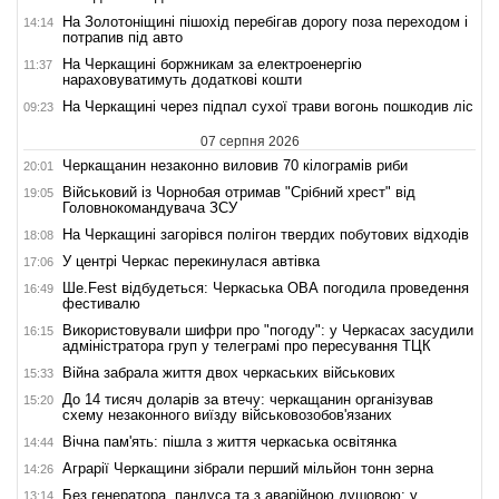
На Золотоніщині пішохід перебігав дорогу поза переходом і
14:14
потрапив під авто
На Черкащині боржникам за електроенергію
11:37
нараховуватимуть додаткові кошти
На Черкащині через підпал сухої трави вогонь пошкодив ліс
09:23
07 серпня 2026
Черкащанин незаконно виловив 70 кілограмів риби
20:01
Військовий із Чорнобая отримав "Срібний хрест" від
19:05
Головнокомандувача ЗСУ
На Черкащині загорівся полігон твердих побутових відходів
18:08
У центрі Черкас перекинулася автівка
17:06
Ше.Fest відбудеться: Черкаська ОВА погодила проведення
16:49
фестивалю
Використовували шифри про "погоду": у Черкасах засудили
16:15
адміністратора груп у телеграмі про пересування ТЦК
Війна забрала життя двох черкаських військових
15:33
До 14 тисяч доларів за втечу: черкащанин організував
15:20
схему незаконного виїзду військовозобов'язаних
Вічна пам'ять: пішла з життя черкаська освітянка
14:44
Аграрії Черкащини зібрали перший мільйон тонн зерна
14:26
Без генератора, пандуса та з аварійною душовою: у
13:14