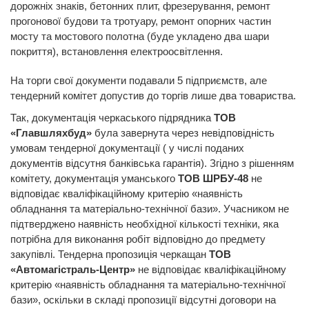
дорожніх знаків, бетонних плит, фрезерування, ремонт
прогонової будови та тротуару, ремонт опорних частин
мосту та мостового полотна (буде укладено два шари
покриття), встановлення електроосвітлення.
На торги свої документи подавали 5 підприємств, але
тендерний комітет допустив до торгів лише два товариства.
Так, документація черкаського підрядника
ТОВ
«Главшляхбуд»
була завернута через невідповідність
умовам тендерної документації ( у числі поданих
документів відсутня банківська гарантія). Згідно з рішенням
комітету, документація уманського
ТОВ ШРБУ-48
не
відповідає кваліфікаційному критерію «наявність
обладнання та матеріально-технічної бази». Учасником не
підтверджено наявність необхідної кількості техніки, яка
потрібна для виконання робіт відповідно до предмету
закупівлі. Тендерна пропозиція черкащан
ТОВ
«Автомагістраль-Центр»
не відповідає кваліфікаційному
критерію «наявність обладнання та матеріально-технічної
бази», оскільки в складі пропозиції відсутні договори на