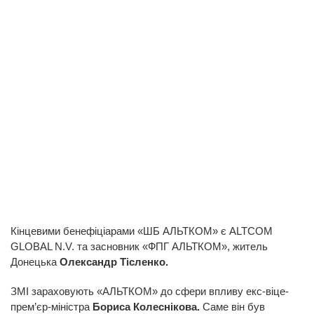
Кінцевими бенефіціарами «ШБ АЛЬТКОМ» є ALTCOM
GLOBAL N.V. та засновник «ФПГ АЛЬТКОМ», житель
Донецька
Олександр Тісленко.
ЗМІ зараховують «АЛЬТКОМ» до сфери впливу екс-віце-
прем’єр-міністра
Бориса Колеснікова.
Саме він був