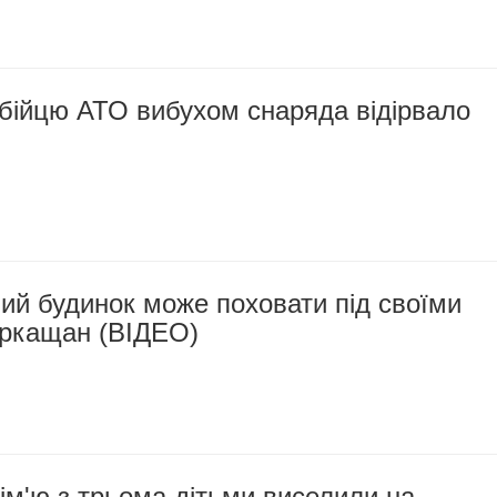
бійцю АТО вибухом снаряда відірвало
ий будинок може поховати під своїми
ркащан (ВІДЕО)
ім'ю з трьома дітьми виселили на