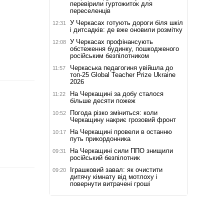
перевірили гуртожиток для
переселенців
У Черкасах готують дороги біля шкіл
12:31
і дитсадків: де вже оновили розмітку
У Черкасах профінансують
12:08
обстеження будинку, пошкодженого
російським безпілотником
Черкаська педагогиня увійшла до
11:57
топ-25 Global Teacher Prize Ukraine
2026
На Черкащині за добу сталося
11:22
більше десяти пожеж
Погода різко зміниться: коли
10:52
Черкащину накриє грозовий фронт
На Черкащині провели в останню
10:17
путь прикордонника
На Черкащині сили ППО знищили
09:31
російський безпілотник
Іграшковий завал: як очистити
09:20
дитячу кімнату від мотлоху і
повернути витрачені гроші