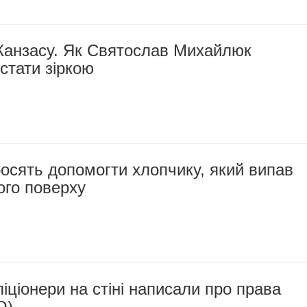
 Канзасу. Як Святослав Михайлюк
стати зіркою
осять допомогти хлопчику, який випав
мого поверху
ліціонери на стіні написали про права
О)