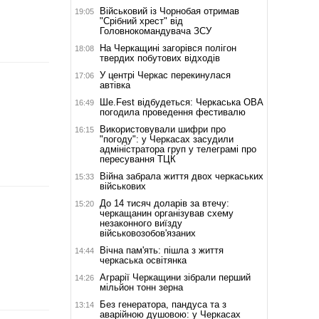
Військовий із Чорнобая отримав
19:05
"Срібний хрест" від
Головнокомандувача ЗСУ
На Черкащині загорівся полігон
18:08
твердих побутових відходів
У центрі Черкас перекинулася
17:06
автівка
Ше.Fest відбудеться: Черкаська ОВА
16:49
погодила проведення фестивалю
Використовували шифри про
16:15
"погоду": у Черкасах засудили
адміністратора груп у телеграмі про
пересування ТЦК
Війна забрала життя двох черкаських
15:33
військових
До 14 тисяч доларів за втечу:
15:20
черкащанин організував схему
незаконного виїзду
військовозобов'язаних
Вічна пам'ять: пішла з життя
14:44
черкаська освітянка
Аграрії Черкащини зібрали перший
14:26
мільйон тонн зерна
Без генератора, пандуса та з
13:14
аварійною душовою: у Черкасах