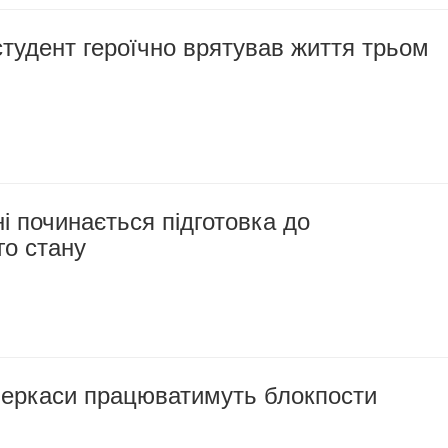
тудент героїчно врятував життя трьом
 починається підготовка до
го стану
 Черкаси працюватимуть блокпости