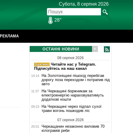
Субота, 8 серпня 2026
28°
РЕКЛАМА
ОСТАННІ НОВИНИ
08 серпня 2026
Читайте нас у Telegram.
Підписуйтесь на наш канал
На Золотоніщині пішохід перебігав
14:14
дорогу поза переходом і потрапив під
авто
На Черкащині боржникам за
11:37
електроенергію нараховуватимуть
додаткові кошти
На Черкащині через підпал сухої
09:23
трави вогонь пошкодив ліс
07 серпня 2026
Черкащанин незаконно виловив 70
20:01
кілограмів риби