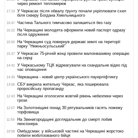
через ремонт тепломереж
У Черкасах після обвалу ґрунту почали укріплювати схил
17:19
біля скверу Богдана Хмельницького
Частина Тального тимчасово залишиться без газу
16:47
На Черкащині молодята оформили новий паспорт одразу
16:22
після одруження
На Черкащині суд повернув державі землі на території
15:50
парку "Нижньосульський"
У Черкасах 75-річній жінці провели малоінвазивну операцію
15:37
на серці
У Черкаському ТЦК відреагували на скандальне відео під
14:42
час оповіщення
Черкащина - новий центр українського пауерліфтингу
14:30
СБУ викрила жительку Черкас, яка поширювала
13:06
проросійську пропаганду
На Черкащині оголосили жовтий рівень небезпеки через
12:43
грози
На Золотоніщині понад 30 рятувальників гасять пожежу
12:07
торфовища
На Звенигородщині доглядальник до смерті побив
11:59
пенсіонера
Омбудсман: у військовій частині на Черкащині жорстоко
10:58
побили мобілізованого бійця