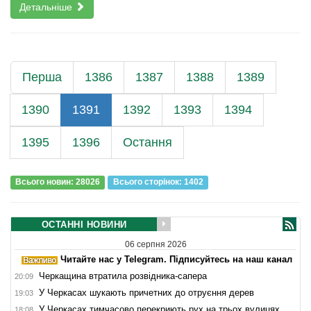
Детальніше
Перша
1386
1387
1388
1389
1390
1391
1392
1393
1394
1395
1396
Остання
Всього новин: 28026
Всього сторiнок: 1402
ОСТАННІ НОВИНИ
06 серпня 2026
Читайте нас у Telegram. Підписуйтесь на наш канал
Черкащина втратила розвідника-сапера
20:09
У Черкасах шукають причетних до отруєння дерев
19:03
У Черкасах тимчасово перекриють рух на трьох вулицях
18:08