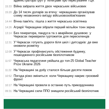
адміністратора груп у телеграмі про пересування ТЦК
Війна забрала життя двох черкаських військових
15:33
До 14 тисяч доларів за втечу: черкащанин організував
15:20
схему незаконного виїзду військовозобов'язаних
Вічна пам'ять: пішла з життя черкаська освітянка
14:44
Аграрії Черкащини зібрали перший мільйон тонн зерна
14:26
Без генератора, пандуса та з аварійною душовою: у
13:14
Черкасах перевірили гуртожиток для переселенців
У Черкасах готують дороги біля шкіл і дитсадків: де вже
12:31
оновили розмітку
У Черкасах профінансують обстеження будинку,
12:08
пошкодженого російським безпілотником
Черкаська педагогиня увійшла до топ-25 Global Teacher
11:57
Prize Ukraine 2026
На Черкащині за добу сталося більше десяти пожеж
11:22
Погода різко зміниться: коли Черкащину накриє грозовий
10:52
фронт
На Черкащині провели в останню путь прикордонника
10:17
На Черкащині сили ППО знищили російський безпілотник
09:31