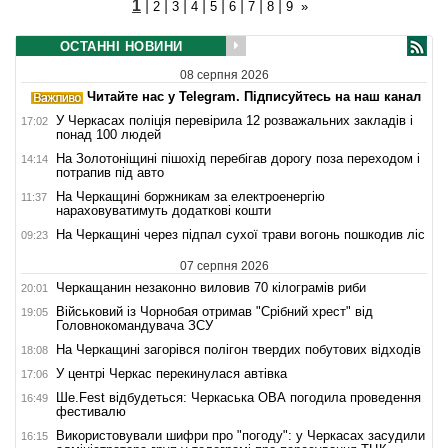
1
|
|
|
|
|
|
|
|
2
3
4
5
6
7
8
9
»
ОСТАННІ НОВИНИ
08 серпня 2026
Читайте нас у Telegram. Підписуйтесь на наш канал
У Черкасах поліція перевірила 12 розважальних закладів і
17:02
понад 100 людей
На Золотоніщині пішохід перебігав дорогу поза переходом і
14:14
потрапив під авто
На Черкащині боржникам за електроенергію
11:37
нараховуватимуть додаткові кошти
На Черкащині через підпал сухої трави вогонь пошкодив ліс
09:23
07 серпня 2026
Черкащанин незаконно виловив 70 кілограмів риби
20:01
Військовий із Чорнобая отримав "Срібний хрест" від
19:05
Головнокомандувача ЗСУ
На Черкащині загорівся полігон твердих побутових відходів
18:08
У центрі Черкас перекинулася автівка
17:06
Ше.Fest відбудеться: Черкаська ОВА погодила проведення
16:49
фестивалю
Використовували шифри про "погоду": у Черкасах засудили
16:15