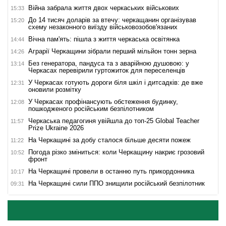
Війна забрала життя двох черкаських військових
15:33
До 14 тисяч доларів за втечу: черкащанин організував
15:20
схему незаконного виїзду військовозобов'язаних
Вічна пам'ять: пішла з життя черкаська освітянка
14:44
Аграрії Черкащини зібрали перший мільйон тонн зерна
14:26
Без генератора, пандуса та з аварійною душовою: у
13:14
Черкасах перевірили гуртожиток для переселенців
У Черкасах готують дороги біля шкіл і дитсадків: де вже
12:31
оновили розмітку
У Черкасах профінансують обстеження будинку,
12:08
пошкодженого російським безпілотником
Черкаська педагогиня увійшла до топ-25 Global Teacher
11:57
Prize Ukraine 2026
На Черкащині за добу сталося більше десяти пожеж
11:22
Погода різко зміниться: коли Черкащину накриє грозовий
10:52
фронт
На Черкащині провели в останню путь прикордонника
10:17
На Черкащині сили ППО знищили російський безпілотник
09:31