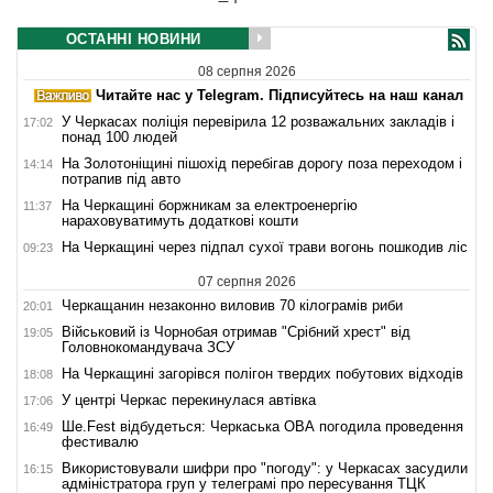
ОСТАННІ НОВИНИ
08 серпня 2026
Читайте нас у Telegram. Підписуйтесь на наш канал
У Черкасах поліція перевірила 12 розважальних закладів і
17:02
понад 100 людей
На Золотоніщині пішохід перебігав дорогу поза переходом і
14:14
потрапив під авто
На Черкащині боржникам за електроенергію
11:37
нараховуватимуть додаткові кошти
На Черкащині через підпал сухої трави вогонь пошкодив ліс
09:23
07 серпня 2026
Черкащанин незаконно виловив 70 кілограмів риби
20:01
Військовий із Чорнобая отримав "Срібний хрест" від
19:05
Головнокомандувача ЗСУ
На Черкащині загорівся полігон твердих побутових відходів
18:08
У центрі Черкас перекинулася автівка
17:06
Ше.Fest відбудеться: Черкаська ОВА погодила проведення
16:49
фестивалю
Використовували шифри про "погоду": у Черкасах засудили
16:15
адміністратора груп у телеграмі про пересування ТЦК