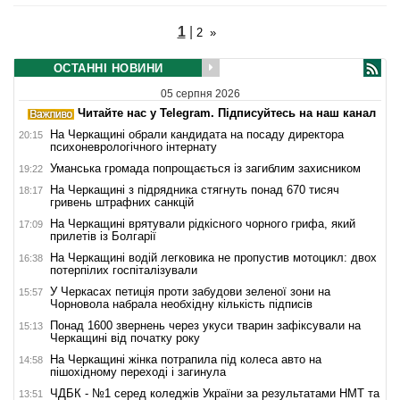
1
|
2
»
ОСТАННІ НОВИНИ
05 серпня 2026
Читайте нас у Telegram. Підписуйтесь на наш канал
На Черкащині обрали кандидата на посаду директора
20:15
психоневрологічного інтернату
Уманська громада попрощається із загиблим захисником
19:22
На Черкащині з підрядника стягнуть понад 670 тисяч
18:17
гривень штрафних санкцій
На Черкащині врятували рідкісного чорного грифа, який
17:09
прилетів із Болгарії
На Черкащині водій легковика не пропустив мотоцикл: двох
16:38
потерпілих госпіталізували
У Черкасах петиція проти забудови зеленої зони на
15:57
Чорновола набрала необхідну кількість підписів
Понад 1600 звернень через укуси тварин зафіксували на
15:13
Черкащині від початку року
На Черкащині жінка потрапила під колеса авто на
14:58
пішохідному переході і загинула
ЧДБК - №1 серед коледжів України за результатами НМТ та
13:51