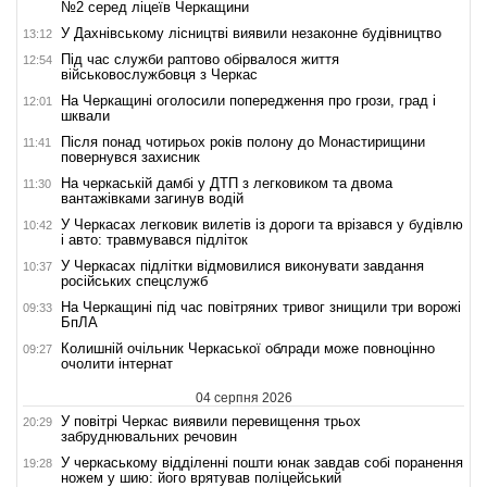
№2 серед ліцеїв Черкащини
У Дахнівському лісництві виявили незаконне будівництво
13:12
Під час служби раптово обірвалося життя
12:54
військовослужбовця з Черкас
На Черкащині оголосили попередження про грози, град і
12:01
шквали
Після понад чотирьох років полону до Монастирищини
11:41
повернувся захисник
На черкаській дамбі у ДТП з легковиком та двома
11:30
вантажівками загинув водій
У Черкасах легковик вилетів із дороги та врізався у будівлю
10:42
і авто: травмувався підліток
У Черкасах підлітки відмовилися виконувати завдання
10:37
російських спецслужб
На Черкащині під час повітряних тривог знищили три ворожі
09:33
БпЛА
Колишній очільник Черкаської облради може повноцінно
09:27
очолити інтернат
04 серпня 2026
У повітрі Черкас виявили перевищення трьох
20:29
забруднювальних речовин
У черкаському відділенні пошти юнак завдав собі поранення
19:28
ножем у шию: його врятував поліцейський