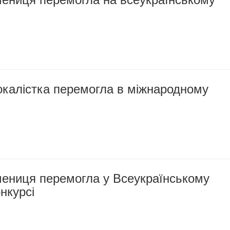
окалістка перемогла в міжнародному
чениця перемогла у Всеукраїнському
нкурсі