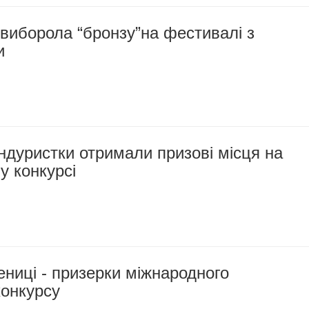
виборола “бронзу”на фестивалі з
и
ндуристки отримали призові місця на
у конкурсі
ениці - призерки міжнародного
онкурсу