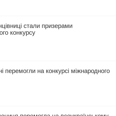
нцівниці стали призерами
ого конкурсу
ні перемогли на конкурсі міжнародного
чениця перемогла на всеукраїнському