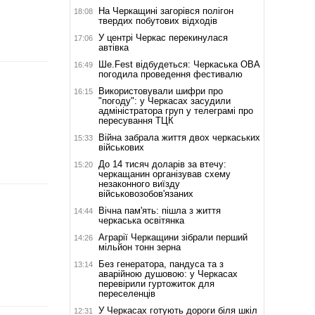
На Черкащині загорівся полігон
18:08
твердих побутових відходів
У центрі Черкас перекинулася
17:06
автівка
Ше.Fest відбудеться: Черкаська ОВА
16:49
погодила проведення фестивалю
Використовували шифри про
16:15
"погоду": у Черкасах засудили
адміністратора груп у телеграмі про
пересування ТЦК
Війна забрала життя двох черкаських
15:33
військових
До 14 тисяч доларів за втечу:
15:20
черкащанин організував схему
незаконного виїзду
військовозобов'язаних
Вічна пам'ять: пішла з життя
14:44
черкаська освітянка
Аграрії Черкащини зібрали перший
14:26
мільйон тонн зерна
Без генератора, пандуса та з
13:14
аварійною душовою: у Черкасах
перевірили гуртожиток для
переселенців
У Черкасах готують дороги біля шкіл
12:31