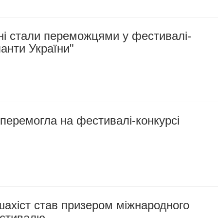
ні стали переможцями у фестивалі-
ланти України"
перемогла на фестивалі-конкурсі
шахіст став призером міжнародного
естивалю