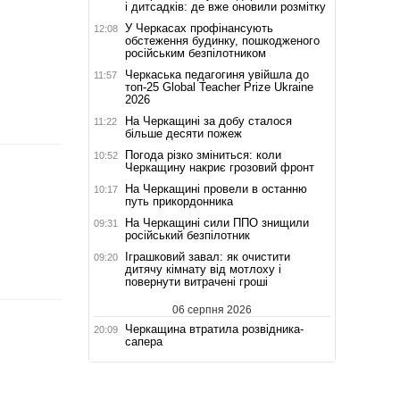
і дитсадків: де вже оновили розмітку
У Черкасах профінансують
12:08
обстеження будинку, пошкодженого
російським безпілотником
Черкаська педагогиня увійшла до
11:57
топ-25 Global Teacher Prize Ukraine
2026
На Черкащині за добу сталося
11:22
більше десяти пожеж
Погода різко зміниться: коли
10:52
Черкащину накриє грозовий фронт
На Черкащині провели в останню
10:17
путь прикордонника
На Черкащині сили ППО знищили
09:31
російський безпілотник
Іграшковий завал: як очистити
09:20
дитячу кімнату від мотлоху і
повернути витрачені гроші
06 серпня 2026
Черкащина втратила розвідника-
20:09
сапера