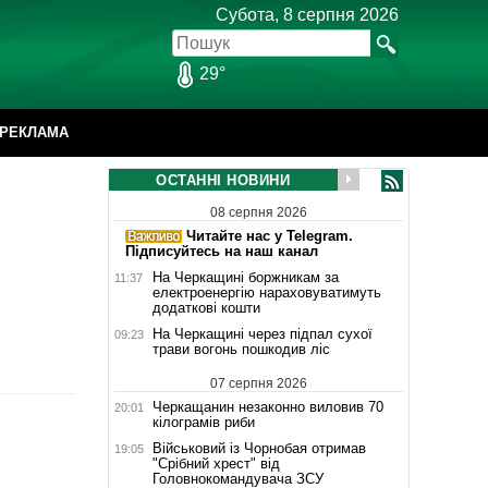
Субота, 8 серпня 2026
29°
РЕКЛАМА
ОСТАННІ НОВИНИ
08 серпня 2026
Читайте нас у Telegram.
Підписуйтесь на наш канал
На Черкащині боржникам за
11:37
електроенергію нараховуватимуть
додаткові кошти
На Черкащині через підпал сухої
09:23
трави вогонь пошкодив ліс
07 серпня 2026
Черкащанин незаконно виловив 70
20:01
кілограмів риби
Військовий із Чорнобая отримав
19:05
"Срібний хрест" від
Головнокомандувача ЗСУ