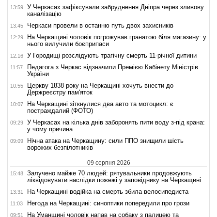
У Черкасах зафіксували забруднення Дніпра через зливову
13:59
каналізацію
Черкаси провели в останню путь двох захисників
13:45
На Черкащині чоловік погрожував гранатою біля магазину: у
12:29
нього вилучили боєприпаси
У Городищі розслідують трагічну смерть 11-річної дитини
12:16
Педагога з Черкас відзначили Премією Кабінету Міністрів
11:57
України
Церкву 1838 року на Черкащині хочуть внести до
10:55
Держреєстру пам'яток
На Черкащині зіткнулися два авто та мотоцикл: є
10:07
постраждалий (ФОТО)
У Черкасах на кілька днів заборонять пити воду з-під крана:
09:29
у чому причина
Нічна атака на Черкащину: сили ППО знищили шість
09:09
ворожих безпілотників
09 серпня 2026
Залучено майже 70 людей: рятувальники продовжують
15:48
ліквідовувати наслідки пожежі у заповіднику на Черкащині
На Черкащині водійка на смерть збила велосипедиста
13:31
Негода на Черкащині: синоптики попередили про грози
11:03
На Уманщині чоловік напав на собаку з палицею та
09:51