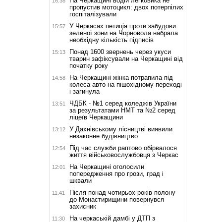
На Черкащині водій легковика не
16:38
пропустив мотоцикл: двох потерпілих
госпіталізували
У Черкасах петиція проти забудови
15:57
зеленої зони на Чорновола набрала
необхідну кількість підписів
Понад 1600 звернень через укуси
15:13
тварин зафіксували на Черкащині від
початку року
На Черкащині жінка потрапила під
14:58
колеса авто на пішохідному переході
і загинула
ЧДБК - №1 серед коледжів України
13:51
за результатами НМТ та №2 серед
ліцеїв Черкащини
У Дахнівському лісництві виявили
13:12
незаконне будівництво
Під час служби раптово обірвалося
12:54
життя військовослужбовця з Черкас
На Черкащині оголосили
12:01
попередження про грози, град і
шквали
Після понад чотирьох років полону
11:41
до Монастирищини повернувся
захисник
На черкаській дамбі у ДТП з
11:30