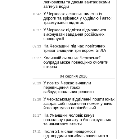
легковиком та двома вантажівками
загинув водій
У Черкасах легковик вилетів із
10:42
дороги та врізався у будівлю і авто:
травмувався підліток
У Черкасах підлітки відмовилися
10:37
виконувати завдання російських
спецслужб
На Черкащині під час повітряних
09:33
тривог знищили три ворожі БпЛА
Колишній очільник Черкаської
09:27
облради може повноцінно очолити
інтернат
04 серпня 2026
У повітрі Черкас виявили
20:29
перевищення трьох
забруднювальних речовин
У черкаському відділенні пошти юнак
19:28
завдав собі поранення ножем у шию:
його врятував поліцейський
На Уманщині чоловік кинув
18:17
навчальну гранату в бік патрульних
та намагався втекти
Після 21 місяця невідомості
17:11
підтвердили загибель захисника з