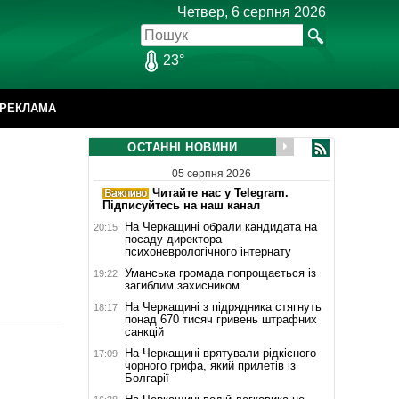
Четвер, 6 серпня 2026
23°
РЕКЛАМА
ОСТАННІ НОВИНИ
05 серпня 2026
Читайте нас у Telegram.
Підписуйтесь на наш канал
На Черкащині обрали кандидата на
20:15
посаду директора
психоневрологічного інтернату
Уманська громада попрощається із
19:22
загиблим захисником
На Черкащині з підрядника стягнуть
18:17
понад 670 тисяч гривень штрафних
санкцій
На Черкащині врятували рідкісного
17:09
чорного грифа, який прилетів із
Болгарії