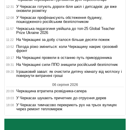
У Черкасах готують дороги біля шкіл і дитсадків: де вже
12:31
оновили розмітку
У Черкасах профінансують обстеження будинку,
12:08
пошкодженого російським безпілотником
Черкаська педагогиня увійшла до топ-25 Global Teacher
11:57
Prize Ukraine 2026
На Черкащині за добу сталося більше десяти пожеж
11:22
Погода різко зміниться: коли Черкащину накриє грозовий
10:52
фронт
На Черкащині провели в останню путь прикордонника
10:17
На Черкащині сили ППО знищили російський безпілотник
09:31
Іграшковий завал: як очистити дитячу кімнату від мотлоху і
09:20
повернути витрачені гроші
06 серпня 2026
Черкащина втратила розвідника-сапера
20:09
У Черкасах шукають причетних до отруєння дерев
19:03
У Черкасах тимчасово перекриють рух на трьох вулицях
18:08
через ремонт тепломереж