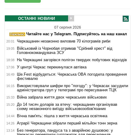
ОСТАННІ НОВИНИ
07 серпня 2026
Читайте нас у Telegram. Підписуйтесь на наш канал
Черкащанин незаконно виловив 70 кілограмів риби
20:01
Військовий із Чорнобая отримав "Срібний хрест" від
19:05
Головнокомандувача ЗСУ
На Черкащині загорівся полігон твердих побутових відходів
18:08
У центрі Черкас перекинулася автівка
17:06
Ше.Fest відбудеться: Черкаська ОВА погодила проведення
16:49
фестивалю
Використовували шифри про "погоду": у Черкасах засудили
16:15
адміністратора груп у телеграмі про пересування ТЦК
Війна забрала життя двох черкаських військових
15:33
До 14 тисяч доларів за втечу: черкащанин організував
15:20
схему незаконного виїзду військовозобов'язаних
Вічна пам'ять: пішла з життя черкаська освітянка
14:44
Аграрії Черкащини зібрали перший мільйон тонн зерна
14:26
Без генератора, пандуса та з аварійною душовою: у
13:14
Черкасах перевірили гуртожиток для переселенців