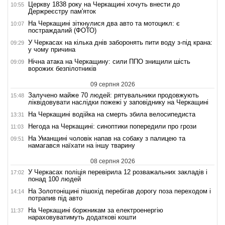
Церкву 1838 року на Черкащині хочуть внести до
10:55
Держреєстру пам'яток
На Черкащині зіткнулися два авто та мотоцикл: є
10:07
постраждалий (ФОТО)
У Черкасах на кілька днів заборонять пити воду з-під крана:
09:29
у чому причина
Нічна атака на Черкащину: сили ППО знищили шість
09:09
ворожих безпілотників
09 серпня 2026
Залучено майже 70 людей: рятувальники продовжують
15:48
ліквідовувати наслідки пожежі у заповіднику на Черкащині
На Черкащині водійка на смерть збила велосипедиста
13:31
Негода на Черкащині: синоптики попередили про грози
11:03
На Уманщині чоловік напав на собаку з палицею та
09:51
намагався наїхати на іншу тварину
08 серпня 2026
У Черкасах поліція перевірила 12 розважальних закладів і
17:02
понад 100 людей
На Золотоніщині пішохід перебігав дорогу поза переходом і
14:14
потрапив під авто
На Черкащині боржникам за електроенергію
11:37
нараховуватимуть додаткові кошти