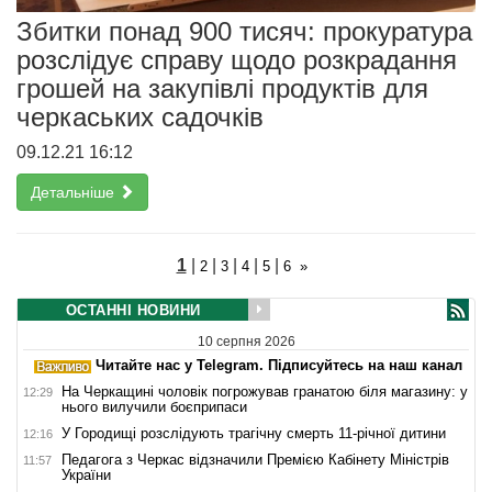
Збитки понад 900 тисяч: прокуратура
розслідує справу щодо розкрадання
грошей на закупівлі продуктів для
черкаських садочків
09.12.21 16:12
Детальніше
1
|
|
|
|
|
2
3
4
5
6
»
ОСТАННІ НОВИНИ
10 серпня 2026
Читайте нас у Telegram. Підписуйтесь на наш канал
На Черкащині чоловік погрожував гранатою біля магазину: у
12:29
нього вилучили боєприпаси
У Городищі розслідують трагічну смерть 11-річної дитини
12:16
Педагога з Черкас відзначили Премією Кабінету Міністрів
11:57
України