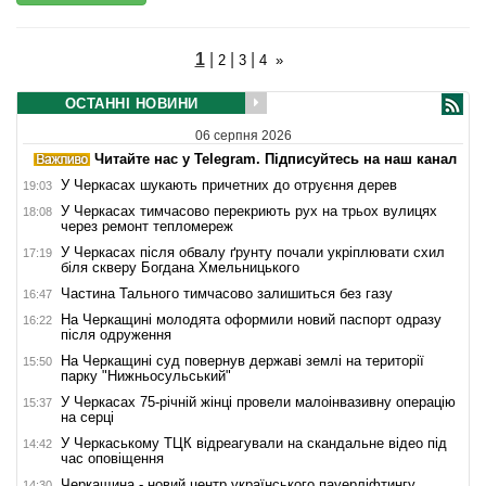
1
|
|
|
2
3
4
»
ОСТАННІ НОВИНИ
06 серпня 2026
Читайте нас у Telegram. Підписуйтесь на наш канал
У Черкасах шукають причетних до отруєння дерев
19:03
У Черкасах тимчасово перекриють рух на трьох вулицях
18:08
через ремонт тепломереж
У Черкасах після обвалу ґрунту почали укріплювати схил
17:19
біля скверу Богдана Хмельницького
Частина Тального тимчасово залишиться без газу
16:47
На Черкащині молодята оформили новий паспорт одразу
16:22
після одруження
На Черкащині суд повернув державі землі на території
15:50
парку "Нижньосульський"
У Черкасах 75-річній жінці провели малоінвазивну операцію
15:37
на серці
У Черкаському ТЦК відреагували на скандальне відео під
14:42
час оповіщення
Черкащина - новий центр українського пауерліфтингу
14:30