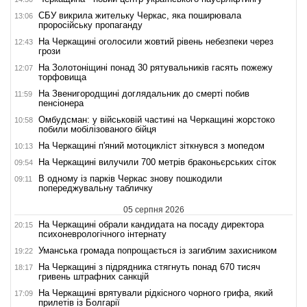
СБУ викрила жительку Черкас, яка поширювала
13:06
проросійську пропаганду
На Черкащині оголосили жовтий рівень небезпеки через
12:43
грози
На Золотоніщині понад 30 рятувальників гасять пожежу
12:07
торфовища
На Звенигородщині доглядальник до смерті побив
11:59
пенсіонера
Омбудсман: у військовій частині на Черкащині жорстоко
10:58
побили мобілізованого бійця
На Черкащині п'яний мотоцикліст зіткнувся з мопедом
10:13
На Черкащині вилучили 700 метрів браконьєрських сіток
09:54
В одному із парків Черкас знову пошкодили
09:11
попереджувальну табличку
05 серпня 2026
На Черкащині обрали кандидата на посаду директора
20:15
психоневрологічного інтернату
Уманська громада попрощається із загиблим захисником
19:22
На Черкащині з підрядника стягнуть понад 670 тисяч
18:17
гривень штрафних санкцій
На Черкащині врятували рідкісного чорного грифа, який
17:09
прилетів із Болгарії