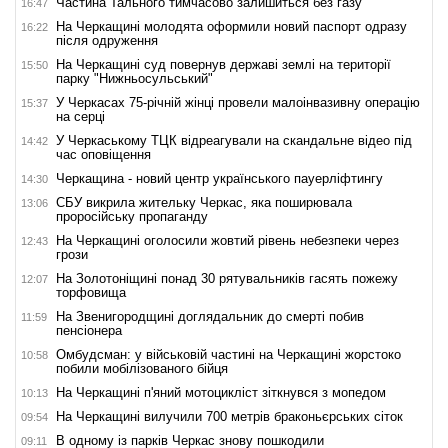
Частина Тального тимчасово залишиться без газу
16:47
На Черкащині молодята оформили новий паспорт одразу
16:22
після одруження
На Черкащині суд повернув державі землі на території
15:50
парку "Нижньосульський"
У Черкасах 75-річній жінці провели малоінвазивну операцію
15:37
на серці
У Черкаському ТЦК відреагували на скандальне відео під
14:42
час оповіщення
Черкащина - новий центр українського пауерліфтингу
14:30
СБУ викрила жительку Черкас, яка поширювала
13:06
проросійську пропаганду
На Черкащині оголосили жовтий рівень небезпеки через
12:43
грози
На Золотоніщині понад 30 рятувальників гасять пожежу
12:07
торфовища
На Звенигородщині доглядальник до смерті побив
11:59
пенсіонера
Омбудсман: у військовій частині на Черкащині жорстоко
10:58
побили мобілізованого бійця
На Черкащині п'яний мотоцикліст зіткнувся з мопедом
10:13
На Черкащині вилучили 700 метрів браконьєрських сіток
09:54
В одному із парків Черкас знову пошкодили
09:11