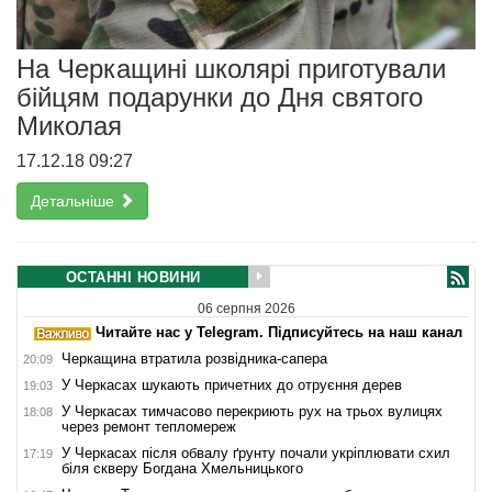
На Черкащині школярі приготували
бійцям подарунки до Дня святого
Миколая
17.12.18 09:27
Детальніше
ОСТАННІ НОВИНИ
06 серпня 2026
Читайте нас у Telegram. Підписуйтесь на наш канал
Черкащина втратила розвідника-сапера
20:09
У Черкасах шукають причетних до отруєння дерев
19:03
У Черкасах тимчасово перекриють рух на трьох вулицях
18:08
через ремонт тепломереж
У Черкасах після обвалу ґрунту почали укріплювати схил
17:19
біля скверу Богдана Хмельницького