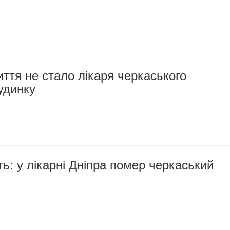
иття не стало лікаря черкаського
будинку
ть: у лікарні Дніпра помер черкаський