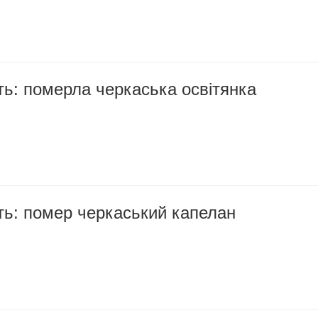
ть: померла черкаська освітянка
ть: помер черкаський капелан