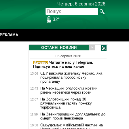
Четвер, 6 серпня 2026
32°
РЕКЛАМА
ОСТАННІ НОВИНИ
06 серпня 2026
Читайте нас у Telegram.
Підписуйтесь на наш канал
СБУ викрила жительку Черкас, яка
13:06
поширювала проросійську
пропаганду
На Черкащині оголосили жовтий
12:43
рівень небезпеки через грози
На Золотоніщині понад 30
12:07
рятувальників гасять пожежу
торфовища
На Звенигородщині доглядальник до
11:59
смерті побив пенсіонера
Омбудсман: у військовій частині на
10:58