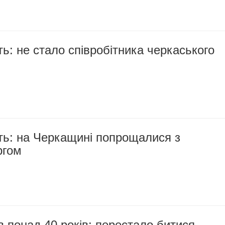
ть: не стало співробітника черкаського
ть: на Черкащині попрощалися з
ргом
понад 40 років: перестало битися