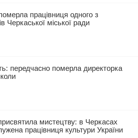
померла працівниця одного з
в Черкаської міської ради
ть: передчасно померла директорка
школи
 присвятила мистецтву: в Черкасах
ужена працівниця культури України