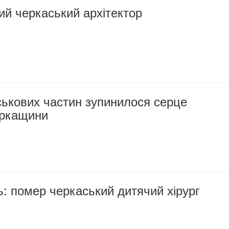
й черкаський архітектор
йськових частин зупинилося серце
еркащини
ь: помер черкаський дитячий хірург