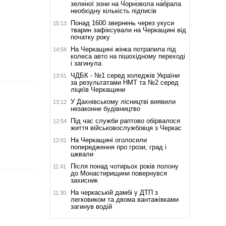
зеленої зони на Чорновола набрала
необхідну кількість підписів
Понад 1600 звернень через укуси
15:13
тварин зафіксували на Черкащині від
початку року
На Черкащині жінка потрапила під
14:58
колеса авто на пішохідному переході
і загинула
ЧДБК - №1 серед коледжів України
13:51
за результатами НМТ та №2 серед
ліцеїв Черкащини
У Дахнівському лісництві виявили
13:12
незаконне будівництво
Під час служби раптово обірвалося
12:54
життя військовослужбовця з Черкас
На Черкащині оголосили
12:01
попередження про грози, град і
шквали
Після понад чотирьох років полону
11:41
до Монастирищини повернувся
захисник
На черкаській дамбі у ДТП з
11:30
легковиком та двома вантажівками
загинув водій