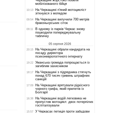
Черкащині жорстоко побили
мобілізованого бійця
На Черкащині п'яний мотоцикліст
10:13
зіткнувся з мопедом
На Черкащині вилучили 700 метрів
09:54
браконьєрських сіток
В одному із парків Черкас знову
09:11
пошкодили попереджувальну
табличку
05 серпня 2026
На Черкащині обрали кандидата на
20:15
посаду директора
психоневрологічного інтернату
Уманська громада попрощається із
19:22
загиблим захисником
На Черкащині з підрядника стягнуть
18:17
понад 670 тисяч гривень штрафних
санкцій
На Черкащині врятували рідкісного
17:09
чорного грифа, який прилетів із
Болгарії
На Черкащині водій легковика не
16:38
пропустив мотоцикл: двох потерпілих
госпіталізували
У Черкасах петиція проти забудови
15:57