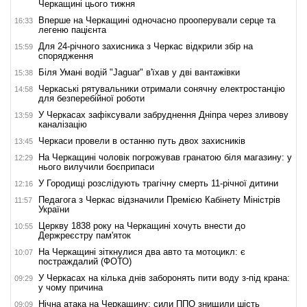
Черкащині цього тижня
Вперше на Черкащині одночасно прооперували серце та
16:33
легеню пацієнта
Для 24-річного захисника з Черкас відкрили збір на
15:59
спорядження
Біля Умані водій "Jaguar" в'їхав у дві вантажівки
15:38
Черкаські рятувальники отримали сонячну електростанцію
14:58
для безперебійної роботи
У Черкасах зафіксували забруднення Дніпра через зливову
13:59
каналізацію
Черкаси провели в останню путь двох захисників
13:45
На Черкащині чоловік погрожував гранатою біля магазину: у
12:29
нього вилучили боєприпаси
У Городищі розслідують трагічну смерть 11-річної дитини
12:16
Педагога з Черкас відзначили Премією Кабінету Міністрів
11:57
України
Церкву 1838 року на Черкащині хочуть внести до
10:55
Держреєстру пам'яток
На Черкащині зіткнулися два авто та мотоцикл: є
10:07
постраждалий (ФОТО)
У Черкасах на кілька днів заборонять пити воду з-під крана:
09:29
у чому причина
Нічна атака на Черкащину: сили ППО знищили шість
09:09