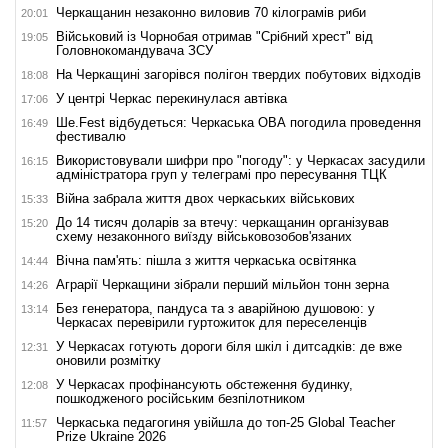
Черкащанин незаконно виловив 70 кілограмів риби
20:01
Військовий із Чорнобая отримав "Срібний хрест" від
19:05
Головнокомандувача ЗСУ
На Черкащині загорівся полігон твердих побутових відходів
18:08
У центрі Черкас перекинулася автівка
17:06
Ше.Fest відбудеться: Черкаська ОВА погодила проведення
16:49
фестивалю
Використовували шифри про "погоду": у Черкасах засудили
16:15
адміністратора груп у телеграмі про пересування ТЦК
Війна забрала життя двох черкаських військових
15:33
До 14 тисяч доларів за втечу: черкащанин організував
15:20
схему незаконного виїзду військовозобов'язаних
Вічна пам'ять: пішла з життя черкаська освітянка
14:44
Аграрії Черкащини зібрали перший мільйон тонн зерна
14:26
Без генератора, пандуса та з аварійною душовою: у
13:14
Черкасах перевірили гуртожиток для переселенців
У Черкасах готують дороги біля шкіл і дитсадків: де вже
12:31
оновили розмітку
У Черкасах профінансують обстеження будинку,
12:08
пошкодженого російським безпілотником
Черкаська педагогиня увійшла до топ-25 Global Teacher
11:57
Prize Ukraine 2026