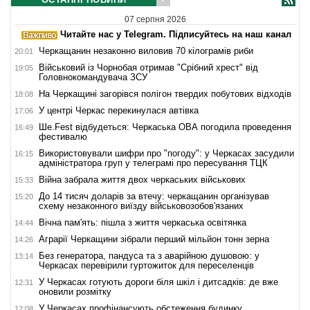
07 серпня 2026
Читайте нас у Telegram. Підписуйтесь на наш канал
Черкащанин незаконно виловив 70 кілограмів риби
20:01
Військовий із Чорнобая отримав "Срібний хрест" від
19:05
Головнокомандувача ЗСУ
На Черкащині загорівся полігон твердих побутових відходів
18:08
У центрі Черкас перекинулася автівка
17:06
Ше.Fest відбудеться: Черкаська ОВА погодила проведення
16:49
фестивалю
Використовували шифри про "погоду": у Черкасах засудили
16:15
адміністратора груп у телеграмі про пересування ТЦК
Війна забрала життя двох черкаських військових
15:33
До 14 тисяч доларів за втечу: черкащанин організував
15:20
схему незаконного виїзду військовозобов'язаних
Вічна пам'ять: пішла з життя черкаська освітянка
14:44
Аграрії Черкащини зібрали перший мільйон тонн зерна
14:26
Без генератора, пандуса та з аварійною душовою: у
13:14
Черкасах перевірили гуртожиток для переселенців
У Черкасах готують дороги біля шкіл і дитсадків: де вже
12:31
оновили розмітку
У Черкасах профінансують обстеження будинку,
12:08