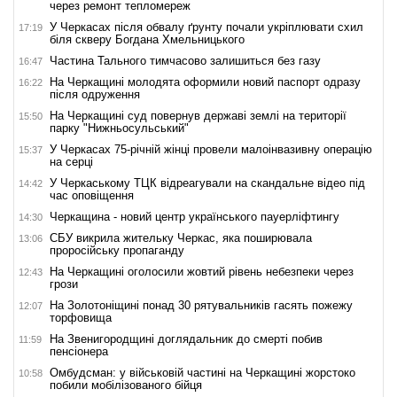
через ремонт тепломереж
У Черкасах після обвалу ґрунту почали укріплювати схил
17:19
біля скверу Богдана Хмельницького
Частина Тального тимчасово залишиться без газу
16:47
На Черкащині молодята оформили новий паспорт одразу
16:22
після одруження
На Черкащині суд повернув державі землі на території
15:50
парку "Нижньосульський"
У Черкасах 75-річній жінці провели малоінвазивну операцію
15:37
на серці
У Черкаському ТЦК відреагували на скандальне відео під
14:42
час оповіщення
Черкащина - новий центр українського пауерліфтингу
14:30
СБУ викрила жительку Черкас, яка поширювала
13:06
проросійську пропаганду
На Черкащині оголосили жовтий рівень небезпеки через
12:43
грози
На Золотоніщині понад 30 рятувальників гасять пожежу
12:07
торфовища
На Звенигородщині доглядальник до смерті побив
11:59
пенсіонера
Омбудсман: у військовій частині на Черкащині жорстоко
10:58
побили мобілізованого бійця