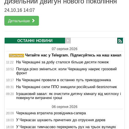
дизельний двигун нового покоління
24.10.16 14:07
Детальніше
ОСТАННІ НОВИНИ
07 серпня 2026
Читайте нас у Telegram. Підписуйтесь на наш канал
На Черкащині за добу сталося більше десяти пожеж
11:22
Погода різко зміниться: коли Черкащину накриє грозовий
10:52
фронт
На Черкащині провели в останню путь прикордонника
10:17
На Черкащині сили ППО знищили російський безпілотник
09:31
Іграшковий завал: як очистити дитячу кімнату від мотлоху і
09:20
повернути витрачені гроші
06 серпня 2026
Черкащина втратила розвідника-сапера
20:09
У Черкасах шукають причетних до отруєння дерев
19:03
У Черкасах тимчасово перекриють рух на трьох вулицях
18:08