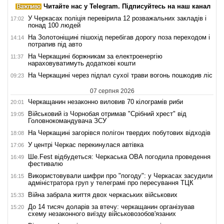
Читайте нас у Telegram. Підписуйтесь на наш канал
У Черкасах поліція перевірила 12 розважальних закладів і
17:02
понад 100 людей
На Золотоніщині пішохід перебігав дорогу поза переходом і
14:14
потрапив під авто
На Черкащині боржникам за електроенергію
11:37
нараховуватимуть додаткові кошти
На Черкащині через підпал сухої трави вогонь пошкодив ліс
09:23
07 серпня 2026
Черкащанин незаконно виловив 70 кілограмів риби
20:01
Військовий із Чорнобая отримав "Срібний хрест" від
19:05
Головнокомандувача ЗСУ
На Черкащині загорівся полігон твердих побутових відходів
18:08
У центрі Черкас перекинулася автівка
17:06
Ше.Fest відбудеться: Черкаська ОВА погодила проведення
16:49
фестивалю
Використовували шифри про "погоду": у Черкасах засудили
16:15
адміністратора груп у телеграмі про пересування ТЦК
Війна забрала життя двох черкаських військових
15:33
До 14 тисяч доларів за втечу: черкащанин організував
15:20
схему незаконного виїзду військовозобов'язаних