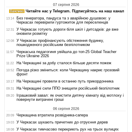
07 серпня 2026
Читайте нас у Telegram. Підписуйтесь на наш канал
Без генератора, пандуса та з аварійною душовою: у
13:14
Черкасах перевірили гуртожиток для переселенців
У Черкасах готують дороги біля шкіл і дитсадків: де вже
12:31
оновили розмітку
У Черкасах профінансують обстеження будинку,
12:08
пошкодженого російським безпілотником
Черкаська педагогиня увійшла до топ-25 Global Teacher
11:57
Prize Ukraine 2026
На Черкащині за добу сталося більше десяти пожеж
11:22
Погода різко зміниться: коли Черкащину накриє грозовий
10:52
фронт
На Черкащині провели в останню путь прикордонника
10:17
На Черкащині сили ППО знищили російський безпілотник
09:31
Іграшковий завал: як очистити дитячу кімнату від мотлоху і
09:20
повернути витрачені гроші
06 серпня 2026
Черкащина втратила розвідника-сапера
20:09
У Черкасах шукають причетних до отруєння дерев
19:03
У Черкасах тимчасово перекриють рух на трьох вулицях
18:08