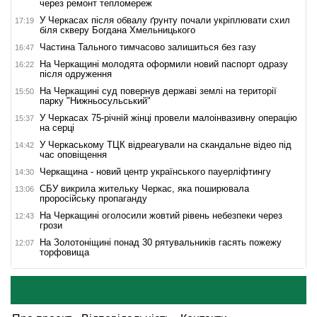
через ремонт тепломереж
У Черкасах після обвалу ґрунту почали укріплювати схил
17:19
біля скверу Богдана Хмельницького
Частина Тального тимчасово залишиться без газу
16:47
На Черкащині молодята оформили новий паспорт одразу
16:22
після одруження
На Черкащині суд повернув державі землі на території
15:50
парку "Нижньосульський"
У Черкасах 75-річній жінці провели малоінвазивну операцію
15:37
на серці
У Черкаському ТЦК відреагували на скандальне відео під
14:42
час оповіщення
Черкащина - новий центр українського пауерліфтингу
14:30
СБУ викрила жительку Черкас, яка поширювала
13:06
проросійську пропаганду
На Черкащині оголосили жовтий рівень небезпеки через
12:43
грози
На Золотоніщині понад 30 рятувальників гасять пожежу
12:07
торфовища