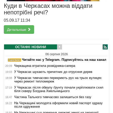
Куди в Черкасах можна віддати
непотрібні речі?
05.09.17 11:34
Детальніше
ОСТАННІ НОВИНИ
06 серпня 2026
Читайте нас у Telegram. Підписуйтесь на наш канал
Черкащина втратила розвідника-сапера
20:09
У Черкасах шукають причетних до отруєння дерев
19:03
У Черкасах тимчасово перекриють рух на трьох вулицях
18:08
через ремонт тепломереж
У Черкасах після обвалу ґрунту почали укріплювати схил
17:19
біля скверу Богдана Хмельницького
Частина Тального тимчасово залишиться без газу
16:47
На Черкащині молодята оформили новий паспорт одразу
16:22
після одруження
На Черкащині суд повернув державі землі на території
15:50