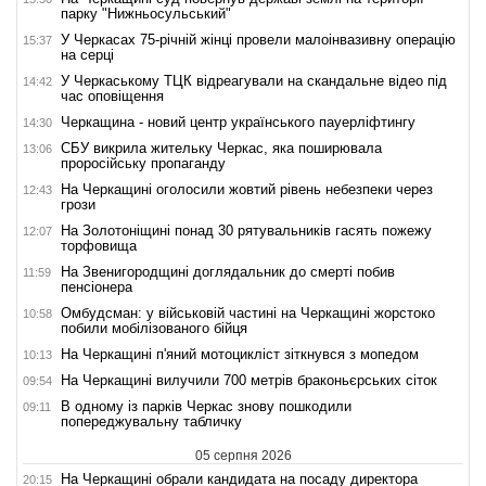
парку "Нижньосульський"
У Черкасах 75-річній жінці провели малоінвазивну операцію
15:37
на серці
У Черкаському ТЦК відреагували на скандальне відео під
14:42
час оповіщення
Черкащина - новий центр українського пауерліфтингу
14:30
СБУ викрила жительку Черкас, яка поширювала
13:06
проросійську пропаганду
На Черкащині оголосили жовтий рівень небезпеки через
12:43
грози
На Золотоніщині понад 30 рятувальників гасять пожежу
12:07
торфовища
На Звенигородщині доглядальник до смерті побив
11:59
пенсіонера
Омбудсман: у військовій частині на Черкащині жорстоко
10:58
побили мобілізованого бійця
На Черкащині п'яний мотоцикліст зіткнувся з мопедом
10:13
На Черкащині вилучили 700 метрів браконьєрських сіток
09:54
В одному із парків Черкас знову пошкодили
09:11
попереджувальну табличку
05 серпня 2026
На Черкащині обрали кандидата на посаду директора
20:15