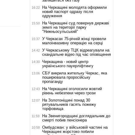
залишиться без газу
На Черкащині молодята оформили
16:22
новий паспорт одразу після
одруження
На Черкащині суд повернув державі
15:50
землі на території парку
"Нижньосульський"
У Черкасах 75-річній жінці провели
15:37
малоінвазивну операцію на серці
У Черкаському ТЦК відреагували на
14:42
скандальне відео під час оповіщення
Черкащина - новий центр
14:30
українського пауерліфтингу
СБУ викрила жительку Черкас, яка
13:06
поширювала проросійську
пропаганду
На Черкащині оголосили жовтий
12:43
рівень небезпеки через грози
На Золотоніщині понад 30
12:07
рятувальників гасять пожежу
торфовища
На Звенигородщині доглядальник до
11:59
смерті побив пенсіонера
Омбудсман: у військовій частині на
10:58
Черкащині жорстоко побили