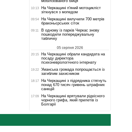
мобілізованого бійця
На Черкащині п'яний мотоцикліст
10:13
зіткнувся з мопедом
На Черкащині вилучили 700 метрів
09:54
браконьєрських сіток
В одному із парків Черкас знову
09:11
пошкодили попереджувальну
табличку
05 серпня 2026
На Черкащині обрали кандидата на
20:15
посаду директора
психоневрологічного інтернату
Уманська громада попрощається із
19:22
загиблим захисником
На Черкащині з підрядника стягнуть
18:17
понад 670 тисяч гривень штрафних
санкцій
На Черкащині врятували рідкісного
17:09
чорного грифа, який прилетів із
Болгарії