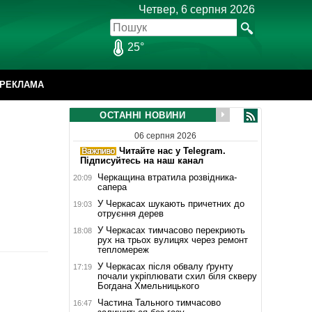
Четвер, 6 серпня 2026
25°
РЕКЛАМА
ОСТАННІ НОВИНИ
06 серпня 2026
Читайте нас у Telegram.
Підписуйтесь на наш канал
Черкащина втратила розвідника-
20:09
сапера
У Черкасах шукають причетних до
19:03
отруєння дерев
У Черкасах тимчасово перекриють
18:08
рух на трьох вулицях через ремонт
тепломереж
У Черкасах після обвалу ґрунту
17:19
почали укріплювати схил біля скверу
Богдана Хмельницького
Частина Тального тимчасово
16:47