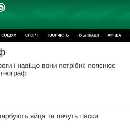
CОЦІУМ
СПОРТ
ТВОРЧІСТЬ
ПУБЛІКАЦІЇ
АФІША
аф
еги і навіщо вони потрібні: пояснює
етнограф
арбують яйця та печуть паски