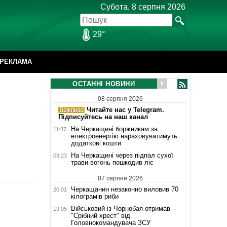
Субота, 8 серпня 2026
29°
РЕКЛАМА
ОСТАННІ НОВИНИ
08 серпня 2026
Читайте нас у Telegram.
Підписуйтесь на наш канал
На Черкащині боржникам за
11:37
електроенергію нараховуватимуть
додаткові кошти
На Черкащині через підпал сухої
09:23
трави вогонь пошкодив ліс
07 серпня 2026
Черкащанин незаконно виловив 70
20:01
кілограмів риби
Військовий із Чорнобая отримав
19:05
"Срібний хрест" від
Головнокомандувача ЗСУ