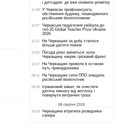
і дитсадків: де вже оновили розмітку
У Черкасах профінансують
12:08
обстеження будинку, пошкодженого
російським безпілотником
Черкаська педагогиня увійшла до
11:57
топ-25 Global Teacher Prize Ukraine
2026
На Черкащині за добу сталося
11:22
більше десяти пожеж
Погода різко зміниться: коли
10:52
Черкащину накриє грозовий фронт
На Черкащині провели в останню
10:17
путь прикордонника
На Черкащині сили ППО знищили
09:31
російський безпілотник
Іграшковий завал: як очистити
09:20
дитячу кімнату від мотлоху і
повернути витрачені гроші
06 серпня 2026
Черкащина втратила розвідника-
20:09
сапера