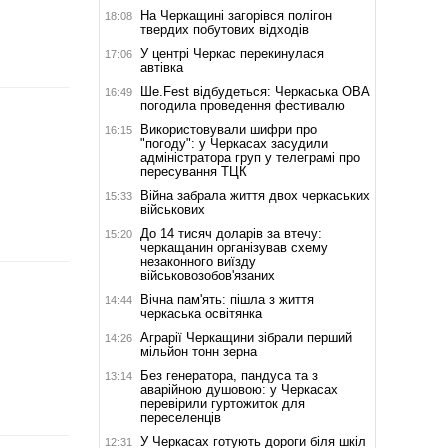
На Черкащині загорівся полігон
18:08
твердих побутових відходів
У центрі Черкас перекинулася
17:06
автівка
Ше.Fest відбудеться: Черкаська ОВА
16:49
погодила проведення фестивалю
Використовували шифри про
16:15
"погоду": у Черкасах засудили
адміністратора груп у телеграмі про
пересування ТЦК
Війна забрала життя двох черкаських
15:33
військових
До 14 тисяч доларів за втечу:
15:20
черкащанин організував схему
незаконного виїзду
військовозобов'язаних
Вічна пам'ять: пішла з життя
14:44
черкаська освітянка
Аграрії Черкащини зібрали перший
14:26
мільйон тонн зерна
Без генератора, пандуса та з
13:14
аварійною душовою: у Черкасах
перевірили гуртожиток для
переселенців
У Черкасах готують дороги біля шкіл
12:31