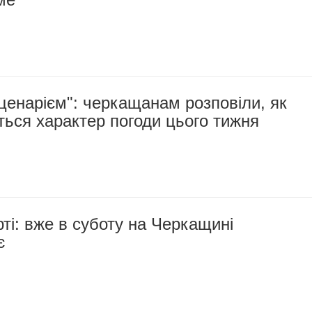
сценарієм": черкащанам розповіли, як
ься характер погоди цього тижня
рті: вже в суботу на Черкащині
є