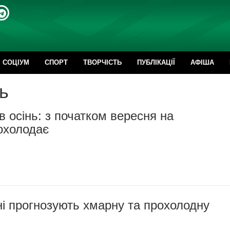
CОЦІУМ
СПОРТ
ТВОРЧІСТЬ
ПУБЛІКАЦІЇ
АФІША
ь
в осінь: з початком вересня на
охолодає
і прогнозують хмарну та прохолодну