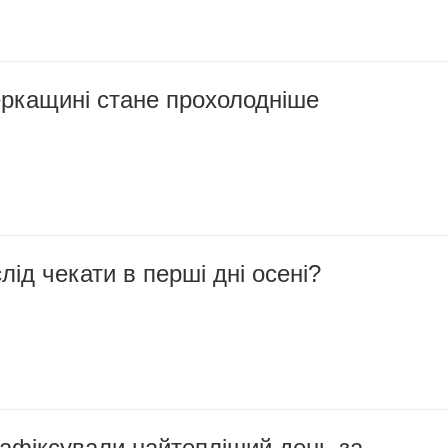
еркащині стане прохолодніше
лід чекати в перші дні осені?
афіксували найтепліший день за