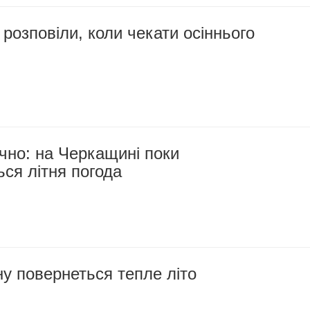
озповіли, коли чекати осіннього
чно: на Черкащині поки
ься літня погода
у повернеться тепле літо