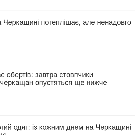
 Черкащині потеплішає, але ненадовго
є обертів: завтра стовпчики
 черкащан опустяться ще нижче
лий одяг: із кожним днем на Черкащині
ме