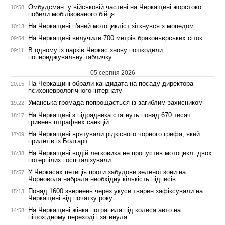
Омбудсман: у військовій частині на Черкащині жорстоко
10:58
побили мобілізованого бійця
На Черкащині п'яний мотоцикліст зіткнувся з мопедом
10:13
На Черкащині вилучили 700 метрів браконьєрських сіток
09:54
В одному із парків Черкас знову пошкодили
09:11
попереджувальну табличку
05 серпня 2026
На Черкащині обрали кандидата на посаду директора
20:15
психоневрологічного інтернату
Уманська громада попрощається із загиблим захисником
19:22
На Черкащині з підрядника стягнуть понад 670 тисяч
18:17
гривень штрафних санкцій
На Черкащині врятували рідкісного чорного грифа, який
17:09
прилетів із Болгарії
На Черкащині водій легковика не пропустив мотоцикл: двох
16:38
потерпілих госпіталізували
У Черкасах петиція проти забудови зеленої зони на
15:57
Чорновола набрала необхідну кількість підписів
Понад 1600 звернень через укуси тварин зафіксували на
15:13
Черкащині від початку року
На Черкащині жінка потрапила під колеса авто на
14:58
пішохідному переході і загинула