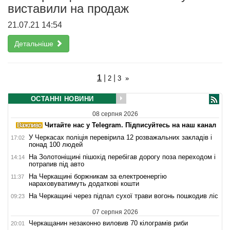
виставили на продаж
21.07.21 14:54
Детальніше
1
|
|
2
3
»
ОСТАННІ НОВИНИ
08 серпня 2026
Читайте нас у Telegram. Підписуйтесь на наш канал
У Черкасах поліція перевірила 12 розважальних закладів і
17:02
понад 100 людей
На Золотоніщині пішохід перебігав дорогу поза переходом і
14:14
потрапив під авто
На Черкащині боржникам за електроенергію
11:37
нараховуватимуть додаткові кошти
На Черкащині через підпал сухої трави вогонь пошкодив ліс
09:23
07 серпня 2026
Черкащанин незаконно виловив 70 кілограмів риби
20:01