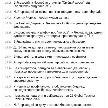
Військовий із Чорнобая отримав "Срібний хрест" від
19:05
Головнокомандувача ЗСУ
На Черкащині загорівся полігон твердих побутових відходів
18:08
У центрі Черкас перекинулася автівка
17:06
Ше.Fest відбудеться: Черкаська ОВА погодила проведення
16:49
фестивалю
Використовували шифри про "погоду": у Черкасах засудили
16:15
адміністратора груп у телеграмі про пересування ТЦК
Війна забрала життя двох черкаських військових
15:33
До 14 тисяч доларів за втечу: черкащанин організував
15:20
схему незаконного виїзду військовозобов'язаних
Вічна пам'ять: пішла з життя черкаська освітянка
14:44
Аграрії Черкащини зібрали перший мільйон тонн зерна
14:26
Без генератора, пандуса та з аварійною душовою: у
13:14
Черкасах перевірили гуртожиток для переселенців
У Черкасах готують дороги біля шкіл і дитсадків: де вже
12:31
оновили розмітку
У Черкасах профінансують обстеження будинку,
12:08
пошкодженого російським безпілотником
Черкаська педагогиня увійшла до топ-25 Global Teacher
11:57
Prize Ukraine 2026
На Черкащині за добу сталося більше десяти пожеж
11:22