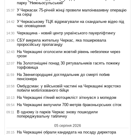
парку "Нижньосульський"
У Черкасах 75-річній жінці провели малоінвазивну операцію
15:37
на серці
У Черкаському ТЦК відреагували на скандальне відео під
14:42
час оповіщення
Черкащина - новий центр українського пауерліфтингу
14:30
СБУ викрила жительку Черкас, яка поширювала
13:06
проросійську пропаганду
На Черкащині оголосили жовтий рівень небезпеки через
12:43
грози
На Золотоніщині понад 30 рятувальників гасять пожежу
12:07
торфовища
На Звенигородщині доглядальник до смерті побив
11:59
пенсіонера
Омбудсман: у військовій частині на Черкащині жорстоко
10:58
побили мобілізованого бійця
На Черкащині п'яний мотоцикліст зіткнувся з мопедом
10:13
На Черкащині вилучили 700 метрів браконьєрських сіток
09:54
В одному із парків Черкас знову пошкодили
09:11
попереджувальну табличку
05 серпня 2026
На Черкащині обрали кандидата на посаду директора
20:15