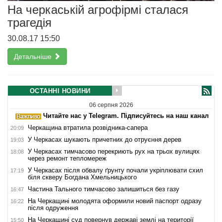
На черкаській агрофірмі сталася
трагедія
30.08.17 15:50
Детальніше
ОСТАННІ НОВИНИ
06 серпня 2026
Читайте нас у Telegram. Підписуйтесь на наш канал
Черкащина втратила розвідника-сапера
20:09
У Черкасах шукають причетних до отруєння дерев
19:03
У Черкасах тимчасово перекриють рух на трьох вулицях
18:08
через ремонт тепломереж
У Черкасах після обвалу ґрунту почали укріплювати схил
17:19
біля скверу Богдана Хмельницького
Частина Тального тимчасово залишиться без газу
16:47
На Черкащині молодята оформили новий паспорт одразу
16:22
після одруження
На Черкащині суд повернув державі землі на території
15:50