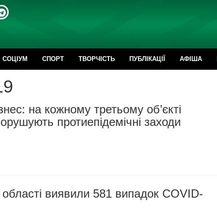
CОЦІУМ
СПОРТ
ТВОРЧІСТЬ
ПУБЛІКАЦІЇ
АФІША
19
ізнес: на кожному третьому об’єкті
орушують протиепідемічні заходи
 області виявили 581 випадок COVID-