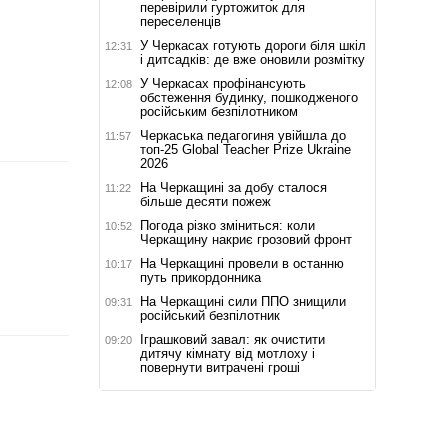
перевірили гуртожиток для
переселенців
У Черкасах готують дороги біля шкіл
12:31
і дитсадків: де вже оновили розмітку
У Черкасах профінансують
12:08
обстеження будинку, пошкодженого
російським безпілотником
Черкаська педагогиня увійшла до
11:57
топ-25 Global Teacher Prize Ukraine
2026
На Черкащині за добу сталося
11:22
більше десяти пожеж
Погода різко зміниться: коли
10:52
Черкащину накриє грозовий фронт
На Черкащині провели в останню
10:17
путь прикордонника
На Черкащині сили ППО знищили
09:31
російський безпілотник
Іграшковий завал: як очистити
09:20
дитячу кімнату від мотлоху і
повернути витрачені гроші