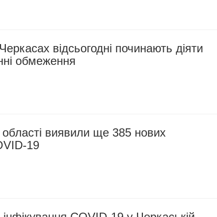
Черкасах відсьогодні починають діяти
нні обмеження
 області виявили ще 385 нових
OVID-19
 інфікування COVID-19 у Черкаській