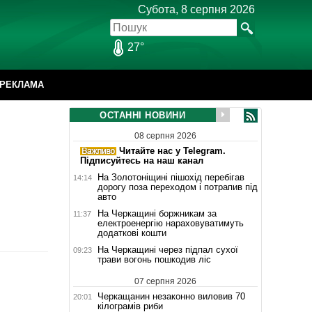
Субота, 8 серпня 2026
27°
РЕКЛАМА
ОСТАННІ НОВИНИ
08 серпня 2026
Читайте нас у Telegram.
Підписуйтесь на наш канал
На Золотоніщині пішохід перебігав
14:14
дорогу поза переходом і потрапив під
авто
На Черкащині боржникам за
11:37
електроенергію нараховуватимуть
додаткові кошти
На Черкащині через підпал сухої
09:23
трави вогонь пошкодив ліс
07 серпня 2026
Черкащанин незаконно виловив 70
20:01
кілограмів риби