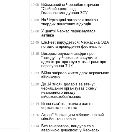
Військовий із Чорнобая отримав
19:05
"Срібний хрест" від
Головнокомандувача ЗСУ
На Черкащині загорівся полігон
18:08
твердих побутових відходів
У центрі Черкас перекинулася
17:06
автівка
Ше.Fest відбудеться: Черкаська ОВА
16:49
погодила проведення фестивалю
Використовували шифри про
16:15
"погоду": у Черкасах засудили
адміністратора груп у телеграмі про
пересування ТЦК
Війна забрала життя двох черкаських
15:33
військових
До 14 тисяч доларів за втечу:
15:20
черкащанин організував схему
незаконного виїзду
військовозобов'язаних
Вічна пам'ять: пішла з життя
14:44
черкаська освітянка
Аграрії Черкащини зібрали перший
14:26
мільйон тонн зерна
Без генератора, пандуса та з
13:14
аварійною душовою: у Черкасах