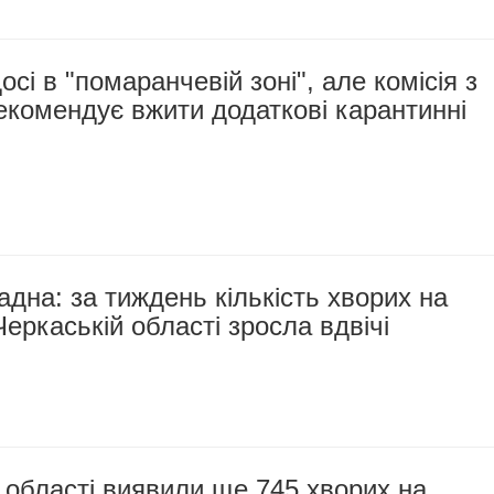
сі в "помаранчевій зоні", але комісія з
комендує вжити додаткові карантинні
адна: за тиждень кількість хворих на
еркаській області зросла вдвічі
 області виявили ще 745 хворих на