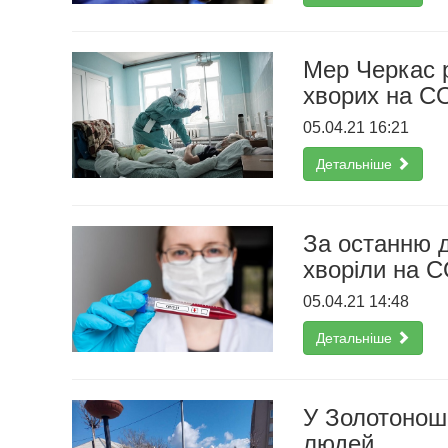
Мер Черкас р
хворих на CO
05.04.21 16:21
Детальніше
За останню 
хворіли на 
05.04.21 14:48
Детальніше
У Золотоноші
людей