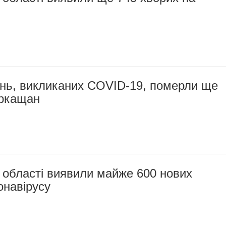
ень, викликаних COVID-19, померли ще
ркащан
 області виявили майже 600 нових
онавірусу