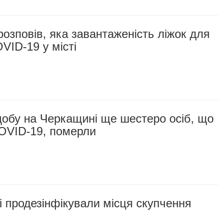
озповів, яка завантаженість ліжок для
VID-19 у місті
добу на Черкащині ще шестеро осіб, що
COVID-19, померли
 продезінфікували місця скупчення