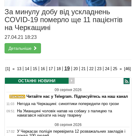
За минулу добу від ускладнень
COVID-19 померло ще 11 пацієнтів
на Черкащині
27.04.21 18:23
Детальніше
|
|
|
|
|
|
19
|
|
|
|
|
|
[1]
«
13
14
15
16
17
18
20
21
22
23
24
25
»
[46]
ОСТАННІ НОВИНИ
09 серпня 2026
Читайте нас у Telegram. Підписуйтесь на наш канал
Негода на Черкащині: синоптики попередили про грози
11:03
На Уманщині чоловік напав на собаку з палицею та
09:51
намагався наїхати на іншу тварину
08 серпня 2026
У Черкасах поліція перевірила 12 розважальних закладів і
17:02
понад 100 людей