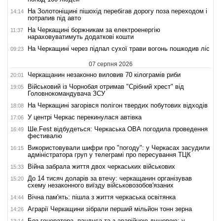
На Золотоніщині пішохід перебігав дорогу поза переходом і
14:14
потрапив під авто
На Черкащині боржникам за електроенергію
11:37
нараховуватимуть додаткові кошти
На Черкащині через підпал сухої трави вогонь пошкодив ліс
09:23
07 серпня 2026
Черкащанин незаконно виловив 70 кілограмів риби
20:01
Військовий із Чорнобая отримав "Срібний хрест" від
19:05
Головнокомандувача ЗСУ
На Черкащині загорівся полігон твердих побутових відходів
18:08
У центрі Черкас перекинулася автівка
17:06
Ше.Fest відбудеться: Черкаська ОВА погодила проведення
16:49
фестивалю
Використовували шифри про "погоду": у Черкасах засудили
16:15
адміністратора груп у телеграмі про пересування ТЦК
Війна забрала життя двох черкаських військових
15:33
До 14 тисяч доларів за втечу: черкащанин організував
15:20
схему незаконного виїзду військовозобов'язаних
Вічна пам'ять: пішла з життя черкаська освітянка
14:44
Аграрії Черкащини зібрали перший мільйон тонн зерна
14:26
Без генератора, пандуса та з аварійною душовою: у
13:14